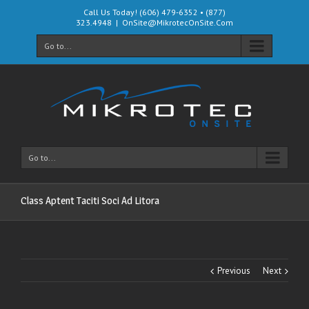
Call Us Today! (606) 479-6352 • (877)
323.4948
|
OnSite@MikrotecOnSite.Com
Go to...
Go to...
Class Aptent Taciti Soci Ad Litora
Previous
Next