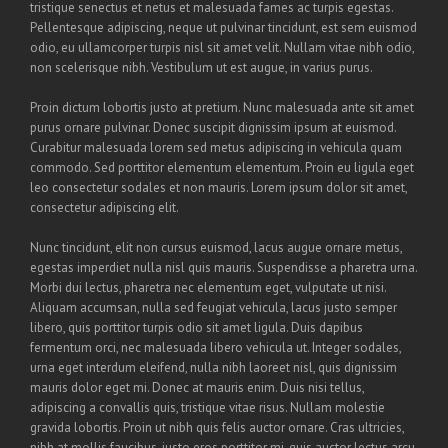
tristique senectus et netus et malesuada fames ac turpis egestas.
Pellentesque adipiscing, neque ut pulvinar tincidunt, est sem euismod
odio, eu ullamcorper turpis nisl sit amet velit. Nullam vitae nibh odio,
non scelerisque nibh. Vestibulum ut est augue, in varius purus.
Proin dictum lobortis justo at pretium. Nunc malesuada ante sit amet
purus ornare pulvinar. Donec suscipit dignissim ipsum at euismod.
Curabitur malesuada lorem sed metus adipiscing in vehicula quam
commodo. Sed porttitor elementum elementum. Proin eu ligula eget
leo consectetur sodales et non mauris. Lorem ipsum dolor sit amet,
consectetur adipiscing elit.
Nunc tincidunt, elit non cursus euismod, lacus augue ornare metus,
egestas imperdiet nulla nisl quis mauris. Suspendisse a pharetra urna.
Morbi dui lectus, pharetra nec elementum eget, vulputate ut nisi.
Aliquam accumsan, nulla sed feugiat vehicula, lacus justo semper
libero, quis porttitor turpis odio sit amet ligula. Duis dapibus
fermentum orci, nec malesuada libero vehicula ut. Integer sodales,
urna eget interdum eleifend, nulla nibh laoreet nisl, quis dignissim
mauris dolor eget mi. Donec at mauris enim. Duis nisi tellus,
adipiscing a convallis quis, tristique vitae risus. Nullam molestie
gravida lobortis. Proin ut nibh quis felis auctor ornare. Cras ultricies,
nibh at mollis faucibus, justo eros porttitor mi, quis auctor lectus arcu