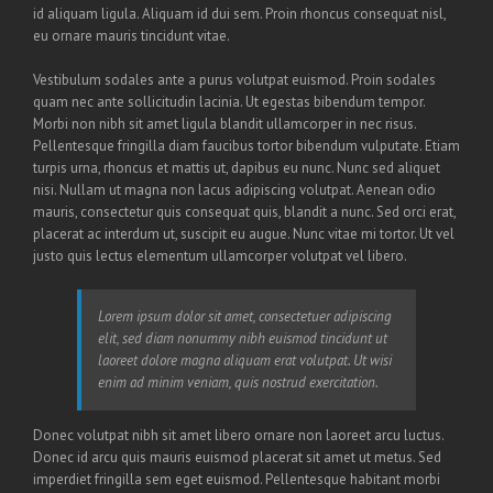
id aliquam ligula. Aliquam id dui sem. Proin rhoncus consequat nisl,
eu ornare mauris tincidunt vitae.
Vestibulum sodales ante a purus volutpat euismod. Proin sodales
quam nec ante sollicitudin lacinia. Ut egestas bibendum tempor.
Morbi non nibh sit amet ligula blandit ullamcorper in nec risus.
Pellentesque fringilla diam faucibus tortor bibendum vulputate. Etiam
turpis urna, rhoncus et mattis ut, dapibus eu nunc. Nunc sed aliquet
nisi. Nullam ut magna non lacus adipiscing volutpat. Aenean odio
mauris, consectetur quis consequat quis, blandit a nunc. Sed orci erat,
placerat ac interdum ut, suscipit eu augue. Nunc vitae mi tortor. Ut vel
justo quis lectus elementum ullamcorper volutpat vel libero.
Lorem ipsum dolor sit amet, consectetuer adipiscing
elit, sed diam nonummy nibh euismod tincidunt ut
laoreet dolore magna aliquam erat volutpat. Ut wisi
enim ad minim veniam, quis nostrud exercitation.
Donec volutpat nibh sit amet libero ornare non laoreet arcu luctus.
Donec id arcu quis mauris euismod placerat sit amet ut metus. Sed
imperdiet fringilla sem eget euismod. Pellentesque habitant morbi