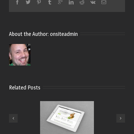
About the Author: 
onsiteadmin
Related Posts
Proin Sodales Quam Nec
Hacked By HolaKo
Sollicit