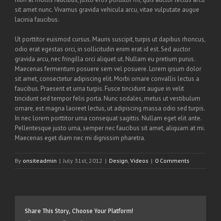
sit amet nunc. Vivamus gravida vehicula arcu, vitae vulputate augue
lacinia faucibus.
Ut porttitor euismod cursus. Mauris suscipit, turpis ut dapibus rhoncus,
odio erat egestas orci, in sollicitudin enim erat id est. Sed auctor
gravida arcu, nec fringilla orci aliquet ut. Nullam eu pretium purus.
Maecenas fermentum posuere sem vel posuere. Lorem ipsum dolor
sit amet, consectetur adipiscing elit. Morbi ornare convallis lectus a
faucibus. Praesent et urna turpis. Fusce tincidunt augue in velit
tincidunt sed tempor felis porta. Nunc sodales, metus ut vestibulum
ornare, est magna laoreet lectus, ut adipiscing massa odio sed turpis.
In nec lorem porttitor urna consequat sagittis. Nullam eget elit ante.
Pellentesque justo urna, semper nec faucibus sit amet, aliquam at mi.
Maecenas eget diam nec mi dignissim pharetra.
By
onsiteadmin
|
July 31st, 2012
|
Design
,
Videos
|
0 Comments
Share This Story, Choose Your Platform!